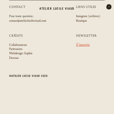
CONTACT
LIENS UTILES
ATELIER LUCILE VIAUD
GÉOVERRES
Pour toute question :
Instagram (archives)
contact@atelierlucileviaud.com
Boutique
PRATIQUES
CRÉDITS
NEWSLETTER
ACTUALITÉS
S'inscrire
Collaborateurs
Partenaires
À PROPOS
Webdesign: Sophie
Decoux
BOUTIQUE
©ATELIER LUCILE VIAUD 2026